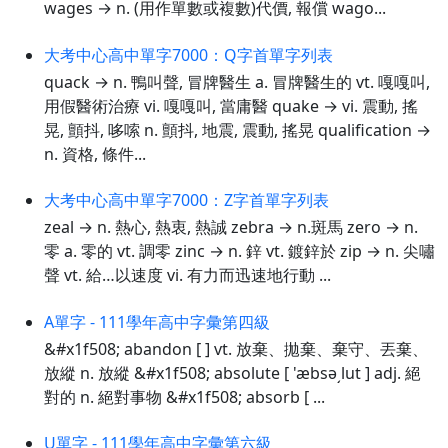
wages → n. (用作單數或複數)代價, 報償 wago...
大考中心高中單字7000：Q字首單字列表
quack → n. 鴨叫聲, 冒牌醫生 a. 冒牌醫生的 vt. 嘎嘎叫,
用假醫術治療 vi. 嘎嘎叫, 當庸醫 quake → vi. 震動, 搖
晃, 顫抖, 哆嗦 n. 顫抖, 地震, 震動, 搖晃 qualification →
n. 資格, 條件...
大考中心高中單字7000：Z字首單字列表
zeal → n. 熱心, 熱衷, 熱誠 zebra → n.斑馬 zero → n.
零 a. 零的 vt. 調零 zinc → n. 鋅 vt. 鍍鋅於 zip → n. 尖嘯
聲 vt. 給…以速度 vi. 有力而迅速地行動 ...
A單字 - 111學年高中字彙第四級
&#x1f508; abandon [ ] vt. 放棄、拋棄、棄守、丟棄、
放縱 n. 放縱 &#x1f508; absolute [ 'æbsə͵lut ] adj. 絕
對的 n. 絕對事物 &#x1f508; absorb [ ...
U單字 - 111學年高中字彙第六級