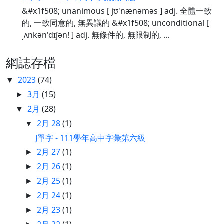
&#x1f508; unanimous [ jʊ'nænəməs ] adj. 全體一致
的, 一致同意的, 無異議的 &#x1f508; unconditional [
͵ʌnkən'dɪʃən! ] adj. 無條件的, 無限制的, ...
網誌存檔
2023
(74)
▼
3月
(15)
►
2月
(28)
▼
2月 28
(1)
▼
J單字 - 111學年高中字彙第六級
2月 27
(1)
►
2月 26
(1)
►
2月 25
(1)
►
2月 24
(1)
►
2月 23
(1)
►