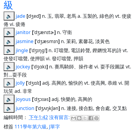
級
🔈
jade
[
dʒed
]
n. 玉, 翡翠, 老馬 a. 玉製的, 綠色的 vt. 使疲
倦 vi. 疲倦
🔈
janitor
[
'dʒænɪtɚ
]
n. 守衛
🔈
jasmine
[
'dʒæsmɪn
]
n. 茉莉, 素馨花, 淡黃色
🔈
jingle
[
'dʒɪŋg!
]
n. 叮噹聲, 電話鈴聲, 鏗鏘悅耳的詩 vt.
使發叮噹聲, 使押韻 vi. 發叮噹聲, 押韻
🔈
jockey
[
'dʒɑkɪ
]
n. 賽馬騎師、操作者 vi. 耍手段圖謀 vt.
對…耍手段
🔈
jolly
[
'dʒɑlɪ
]
adj. 高興的, 愉快的 vt. 使高興, 恭維 vi. 開
玩笑 ad. 非常
🔈
joyous
[
'dʒɔɪəs
]
adj. 快樂的, 高興的
🔈
junction
[
'dʒʌŋkʃən
]
n. 連接, 接合點, 會合處, 交叉點
編輯時間：
下午1:42
沒有留言:
標簽
111學年第六級
,
J單字