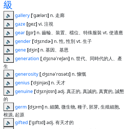
級
🔈
gallery
[
'gælərɪ
]
n. 走廊
🔈
gaze
[
gez
]
vi. 注視
🔈
gear
[
gɪr
]
n. 齒輪、裝置、檔位、特殊服裝 vt. 使適應
🔈
gender
[
'dʒɛndɚ
]
n. 性, 性別 vt. 生子
🔈
gene
[
dʒin
]
n. 基因、基恩
🔈
generation
[
͵dʒɛnə'reʃən
]
n. 世代、同時代的人、產
生
🔈
generosity
[
͵dʒɛnə'rɑsətɪ
]
n. 慷慨
🔈
genius
[
'dʒinjəs
]
n. 天才
🔈
genuine
[
'dʒɛnjʊɪn
]
adj. 真正的, 真誠的, 真實的, 誠懇
的
🔈
germ
[
dʒɝm
]
n. 細菌, 微生物, 種子, 胚芽, 生殖細胞,
根源, 起源
🔈
gifted
[
'gɪftɪd
]
adj. 有天才的