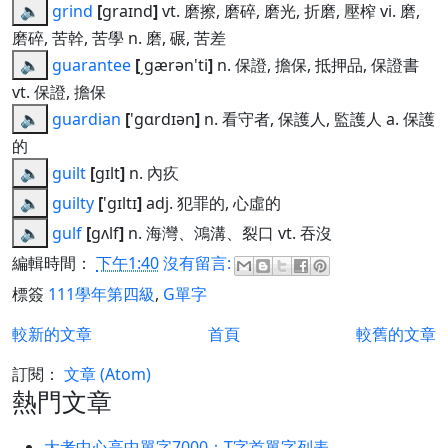
🔈
grind
[
graɪnd
]
vt. 磨擦, 磨碎, 磨光, 折磨, 壓榨 vi. 磨,
磨碎, 苦幹, 苦學 n. 磨, 碾, 苦差
🔈
guarantee
[
͵gærən'ti
]
n. 保證, 擔保, 抵押品, 保證書
vt. 保證, 擔保
🔈
guardian
[
'gɑrdɪən
]
n. 看守者, 保護人, 監護人 a. 保護
的
🔈
guilt
[
gɪlt
]
n. 內疚
🔈
guilty
[
'gɪltɪ
]
adj. 犯罪的, 心虛的
🔈
gulf
[
gʌlf
]
n. 海灣、鴻溝、裂口 vt. 吞沒
編輯時間：
下午1:40
沒有留言:
標簽
111學年第四級
,
G單字
較新的文章
首頁
較舊的文章
訂閱：
文章 (Atom)
熱門文章
大考中心高中單字7000：T字首單字列表