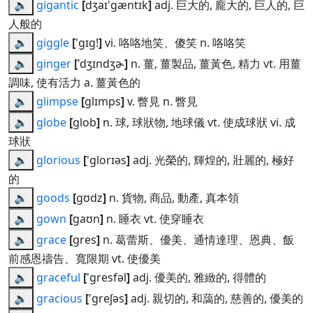
🔈
gigantic
[
dʒaɪ'gæntɪk
]
adj. 巨大的, 龐大的, 巨人的, 巨
人般的
🔈
giggle
[
'gɪg!
]
vi. 咯咯地笑、傻笑 n. 咯咯笑
🔈
ginger
[
'dʒɪndʒɚ
]
n. 薑, 薑製品, 薑黃色, 精力 vt. 用薑
調味, 使有活力 a. 薑黃色的
🔈
glimpse
[
glɪmps
]
v. 瞥見 n. 瞥見
🔈
globe
[
glob
]
n. 球, 球狀物, 地球儀 vt. 使成球狀 vi. 成
球狀
🔈
glorious
[
'glorɪəs
]
adj. 光榮的, 輝煌的, 壯麗的, 極好
的
🔈
goods
[
gʊdz
]
n. 貨物, 商品, 動產, 真本領
🔈
gown
[
gaʊn
]
n. 睡衣 vt. 使穿睡衣
🔈
grace
[
gres
]
n. 葛蕾斯、優美、通情達理、恩典、飯
前感恩禱告、寬限期 vt. 使優美
🔈
graceful
[
'gresfəl
]
adj. 優美的, 雅緻的, 得體的
🔈
gracious
[
'greʃəs
]
adj. 親切的, 和藹的, 慈善的, 優美的