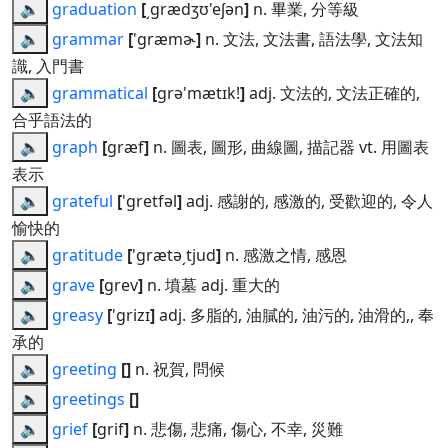
🔈
graduation
[
͵grædʒʊ'eʃən
]
n. 畢業, 分等級
🔈
grammar
[
'græmɚ
]
n. 文法, 文法書, 語法學, 文法知
識, 入門書
🔈
grammatical
[
grə'mætɪk!
]
adj. 文法的, 文法正確的,
合乎語法的
🔈
graph
[
græf
]
n. 圖表, 圖形, 曲線圖, 描記器 vt. 用圖表
表示
🔈
grateful
[
'gretfəl
]
adj. 感謝的, 感激的, 受歡迎的, 令人
愉快的
🔈
gratitude
[
'grætə͵tjud
]
n. 感激之情, 感恩
🔈
grave
[
grev
]
n. 墳墓 adj. 重大的
🔈
greasy
[
'grizɪ
]
adj. 多脂的, 油膩的, 油污的, 油滑的,, 奉
承的
🔈
greeting
[
]
n. 祝賀, 問候
🔈
greetings
[
]
🔈
grief
[
grif
]
n. 悲傷, 悲痛, 傷心, 不幸, 災難