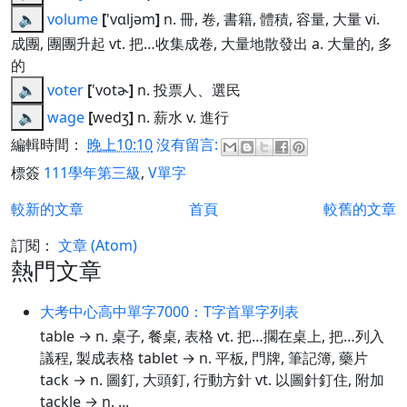
🔈
volume
[
'vɑljəm
]
n. 冊, 卷, 書籍, 體積, 容量, 大量 vi.
成團, 團團升起 vt. 把…收集成卷, 大量地散發出 a. 大量的, 多
的
🔈
voter
[
'votɚ
]
n. 投票人、選民
🔈
wage
[
wedʒ
]
n. 薪水 v. 進行
編輯時間：
晚上10:10
沒有留言:
標簽
111學年第三級
,
V單字
較新的文章
首頁
較舊的文章
訂閱：
文章 (Atom)
熱門文章
大考中心高中單字7000：T字首單字列表
table → n. 桌子, 餐桌, 表格 vt. 把…擱在桌上, 把…列入
議程, 製成表格 tablet → n. 平板, 門牌, 筆記簿, 藥片
tack → n. 圖釘, 大頭釘, 行動方針 vt. 以圖針釘住, 附加
tackle → n. ...