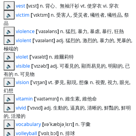
🔈
vest
[
vɛst
]
n. 背心、無袖汗衫 vt. 使穿衣 vi. 穿衣
🔈
victim
[
'vɪktɪm
]
n. 受害人, 受災者, 犧牲者, 犧牲品, 祭
品
🔈
violence
[
'vaɪələns
]
n. 猛烈, 暴力, 暴虐, 暴行, 狂熱
🔈
violent
[
'vaɪələnt
]
adj. 猛烈的, 激烈的, 暴力的, 兇暴的,
極端的
🔈
violet
[
'vaɪəlɪt
]
n. 維爾莉特
🔈
visible
[
'vɪzəb!
]
adj. 可看見的, 顯而易見的, 明顯的, 已
有的 n. 可見物
🔈
vision
[
'vɪʒən
]
vt. 夢見, 顯現, 想像 n. 視覺, 視力, 眼光,
幻想
🔈
vitamin
[
'vaɪtəmɪn
]
n. 維生素, 維他命
🔈
vivid
[
'vɪvɪd
]
adj. 生動的, 逼真的, 清晰的, 鮮豔的, 鮮明
的, 活潑的
🔈
vocabulary
[
və'kæbjə͵lɛrɪ
]
n. 字彙
🔈
volleyball
[
'vɑlɪ͵bɔl
]
n. 排球