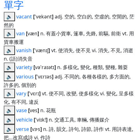
單字
🔈
vacant
[
'vekənt
]
adj. 空的, 空白的, 空虛的, 空閒的, 茫
然的
🔈
van
[
væn
]
n. 有蓋小貨車, 篷車, 先鋒, 前驅, 前衛 vt. 用
貨車搬運
🔈
vanish
[
'vænɪʃ
]
vt. 使消失, 使不見 vi. 消失, 不見, 消逝
n. (語)消失音
🔈
variety
[
və'raɪətɪ
]
n. 多樣化, 變化, 種類, 變種, 雜耍
🔈
various
[
'vɛrɪəs
]
adj. 不同的, 各種各樣的, 多方面的,
許多的, 個別的
🔈
vary
[
'vɛrɪ
]
vt. 使不同, 改變, 使多樣化 vi. 變化, 呈多樣
化, 有不同, 違反
🔈
vase
[
ves
]
n. 花瓶
🔈
vehicle
[
'viɪk!
]
n. 交通工具, 車輛, 傳播媒介
🔈
verse
[
vɝs
]
n. 詩, 韻文, 詩句, 詩節, 詩作 vt. 用詩表達,
把…改寫成詩 vi. 作詩