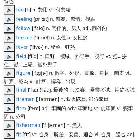
特色
🔈
fee
[
fi
]
n. 費用 vt. 付費給
🔈
feeling
[
pri:st
]
n. 感覺、感情、觀點
🔈
fellow
[
'fɛlo
]
n. 同伴的、男人 adj. 同伴的
🔈
female
[
'fimel
]
n. 女性 a. 女性的
🔈
fever
[
'fivɚ
]
n. 發燒、狂熱
🔈
field
[
fild
]
n. 田野、領域、外野手、視野 vt. 把…接
住、派…上場、當外野手
🔈
figure
[
'fɪgjɚ
]
n. 數字、外形、畫像、身材、圖表 vt.
計算、認為 vi. 計算、認為、出現
🔈
final
[
'faɪn!
]
adj. 最後的 n. 決賽、畢業考試、期終考試
🔈
fireman
[
'faɪrmən
]
n. 救火隊員, 消防隊員
🔈
firm
[
fɝm
]
adj. 牢固的 adv. 牢固地 vt. 使牢固 vi. 變牢
固 n. 公司
🔈
fisherman
[
'fɪʃɚmən
]
n. 漁夫
🔈
fit
[
fɪt
]
vt. 合身、勝任、安置、適合 vi. 合身、適合 adj.