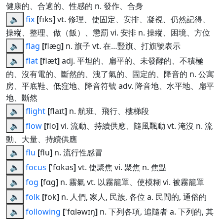
健康的、合適的、性感的 n. 發作、合身
🔈
fix
[
fɪks
]
vt. 修理、使固定、安排、凝視、仍然記得、
操縱、整理、做（飯）、懲罰 vi. 安排 n. 操縱、困境、方位
🔈
flag
[
flæg
]
n. 旗子 vt. 在…豎旗、打旗號表示
🔈
flat
[
flæt
]
adj. 平坦的、扁平的、未發酵的、不積極
的、沒有電的、斷然的、洩了氣的、固定的、降音的 n. 公寓
房、平底鞋、低窪地、降音符號 adv. 降音地、水平地、扁平
地、斷然
🔈
flight
[
flaɪt
]
n. 航班、飛行、樓梯段
🔈
flow
[
flo
]
vi. 流動、持續供應、隨風飄動 vt. 淹沒 n. 流
動、大量、持續供應
🔈
flu
[
flu
]
n. 流行性感冒
🔈
focus
[
'fokəs
]
vt. 使聚焦 vi. 聚焦 n. 焦點
🔈
fog
[
fɑg
]
n. 霧氣 vt. 以霧籠罩、使模糊 vi. 被霧籠罩
🔈
folk
[
fok
]
n. 人們, 家人, 民族, 各位 a. 民間的, 通俗的
🔈
following
[
'fɑləwɪŋ
]
n. 下列各項, 追隨者 a. 下列的, 其