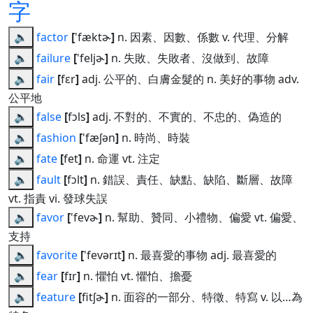
字
🔈
factor
[
'fæktɚ
]
n. 因素、因數、係數 v. 代理、分解
🔈
failure
[
'feljɚ
]
n. 失敗、失敗者、沒做到、故障
🔈
fair
[
fɛr
]
adj. 公平的、白膚金髮的 n. 美好的事物 adv.
公平地
🔈
false
[
fɔls
]
adj. 不對的、不實的、不忠的、偽造的
🔈
fashion
[
'fæʃən
]
n. 時尚、時裝
🔈
fate
[
fet
]
n. 命運 vt. 注定
🔈
fault
[
fɔlt
]
n. 錯誤、責任、缺點、缺陷、斷層、故障
vt. 指責 vi. 發球失誤
🔈
favor
[
'fevɚ
]
n. 幫助、贊同、小禮物、偏愛 vt. 偏愛、
支持
🔈
favorite
[
'fevərɪt
]
n. 最喜愛的事物 adj. 最喜愛的
🔈
fear
[
fɪr
]
n. 懼怕 vt. 懼怕、擔憂
🔈
feature
[
fitʃɚ
]
n. 面容的一部分、特徵、特寫 v. 以…為