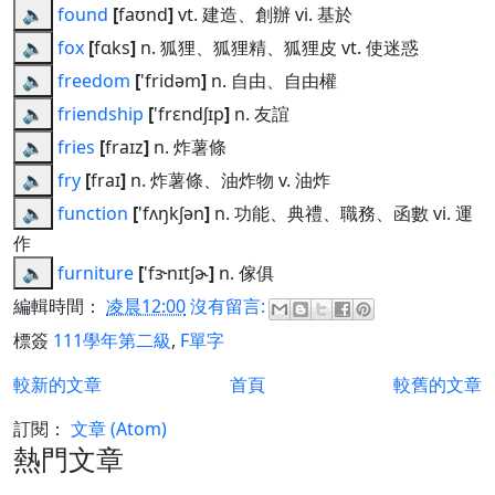
🔈
found
[
faʊnd
]
vt. 建造、創辦 vi. 基於
🔈
fox
[
fɑks
]
n. 狐狸、狐狸精、狐狸皮 vt. 使迷惑
🔈
freedom
[
'fridəm
]
n. 自由、自由權
🔈
friendship
[
'frɛndʃɪp
]
n. 友誼
🔈
fries
[
fraɪz
]
n. 炸薯條
🔈
fry
[
fraɪ
]
n. 炸薯條、油炸物 v. 油炸
🔈
function
[
'fʌŋkʃən
]
n. 功能、典禮、職務、函數 vi. 運
作
🔈
furniture
[
'fɝnɪtʃɚ
]
n. 傢俱
編輯時間：
凌晨12:00
沒有留言:
標簽
111學年第二級
,
F單字
較新的文章
首頁
較舊的文章
訂閱：
文章 (Atom)
熱門文章