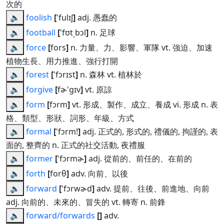
次的
🔈
foolish
[
'fulɪʃ
]
adj. 愚蠢的
🔈
football
[
'fʊt͵bɔl
]
n. 足球
🔈
force
[
fors
]
n. 力量、力、影響、軍隊 vt. 強迫、加速
植物生長、用力推進、強行打開
🔈
forest
[
'fɔrɪst
]
n. 森林 vt. 植林於
🔈
forgive
[
fɚ'gɪv
]
vt. 原諒
🔈
form
[
fɔrm
]
vt. 形成、製作、成立、養成 vi. 形成 n. 表
格、類型、形狀、詞形、年級、方式
🔈
formal
[
'fɔrm!
]
adj. 正式的, 形式的, 禮儀的, 拘謹的, 表
面的, 整齊的 n. 正式的社交活動, 夜禮服
🔈
former
[
'fɔrmɚ
]
adj. 從前的、前任的、在前的
🔈
forth
[
forθ
]
adv. 向前、以後
🔈
forward
[
'fɔrwɚd
]
adv. 提前、往後、前進地、向前
adj. 向前的、未來的、冒失的 vt. 轉寄 n. 前鋒
🔈
forward/forwards
[
]
adv.