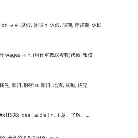
ion → vi. 度假, 休假 n. 休假, 假期, 停審期, 休庭
vi. 進行 wages → n. (用作單數或複數)代價, 報償
 搖晃, 顫抖, 哆嗦 n. 顫抖, 地震, 震動, 搖晃
508; idea [ aɪ'diə ] n. 主意、了解、...
受的, 合意的 &#x1f508; accu...