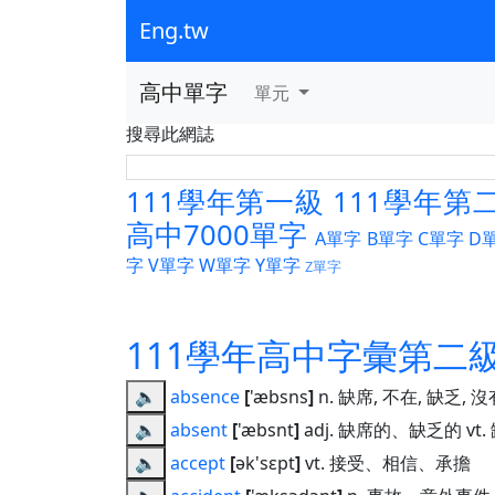
Eng.tw
高中單字
單元
搜尋此網誌
111學年第一級
111學年第
高中7000單字
A單字
B單字
C單字
D
字
V單字
W單字
Y單字
Z單字
111學年高中字彙第二
🔈
absence
[
'æbsns
]
n. 缺席, 不在, 缺乏, 沒
🔈
absent
[
'æbsnt
]
adj. 缺席的、缺乏的 vt. 
🔈
accept
[
ək'sɛpt
]
vt. 接受、相信、承擔