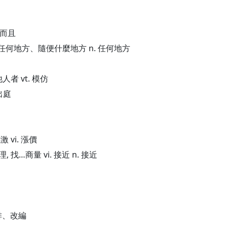
、而且
在任何地方、隨便什麼地方 n. 任何地方
人者 vt. 模仿
出庭
 vi. 漲價
理, 找…商量 vi. 接近 n. 接近
安排、改編