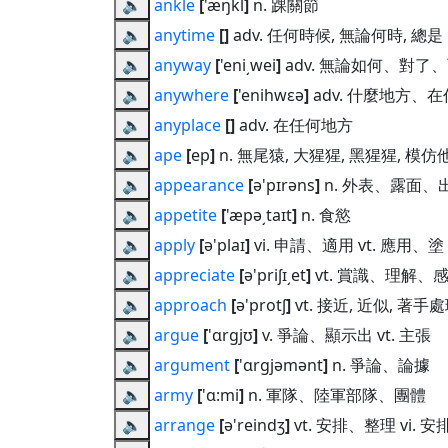
🔈
ankle
[
'æŋkl
]
n. 踝關節
🔈
anytime
[
]
adv. 任何時候, 無論何時, 總是
🔈
anyway
[
'eni͵wei
]
adv. 無論如何、對了
🔈
anywhere
[
'enihwɛə
]
adv. 什麼地方、
🔈
anyplace
[
]
adv. 在任何地方
🔈
ape
[
ep
]
n. 無尾猿, 大猩猩, 黑猩猩, 模仿他
🔈
appearance
[
ə'pɪrəns
]
n. 外表、露面、
🔈
appetite
[
'æpə͵taɪt
]
n. 食慾
🔈
apply
[
ə'plaɪ
]
vi. 申請、適用 vt. 應用、塗
🔈
appreciate
[
ə'priʃɪ͵et
]
vt. 賞識、理解、感激
🔈
approach
[
ə'protʃ
]
vt. 接近, 近似, 著手處
🔈
argue
[
'ɑrgjʊ
]
v. 爭論、顯示出 vt. 主張
🔈
argument
[
'ɑrgjəmənt
]
n. 爭論、論據
🔈
army
[
'ɑ:mi
]
n. 軍隊、陸軍部隊、團體
🔈
arrange
[
ə'reindʒ
]
vt. 安排、整理 vi. 