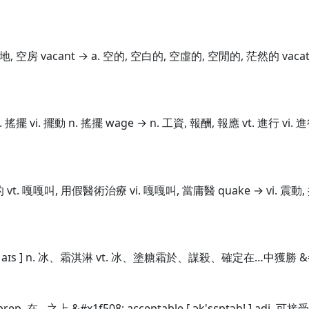
 空地, 空房 vacant → a. 空的, 空白的, 空虛的, 空閒的, 茫然的 vacat
 vt. 搖擺 vi. 擺動 n. 搖擺 wage → n. 工資, 報酬, 報應 vt. 進行 
vt. 嘎嘎叫, 用假醫術治療 vi. 嘎嘎叫, 當庸醫 quake → vi. 震動,
8; ice [ aɪs ] n. 冰、霜淇淋 vt. 冰、塗糖霜於、謀殺、確定在…中獲勝 &#x1f
 prep. 在…之上 &#x1f508; acceptable [ ək'sɛptəb! ] adj. 可接