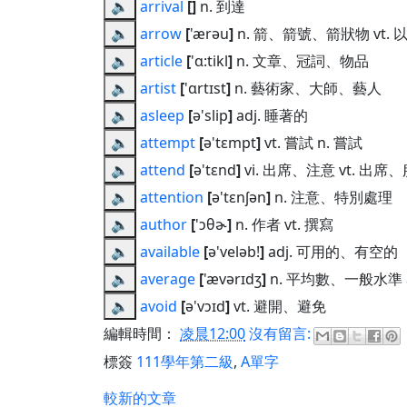
🔈
arrival
[
]
n. 到達
🔈
arrow
[
'ærəu
]
n. 箭、箭號、箭狀物 vt.
🔈
article
[
'ɑ:tikl
]
n. 文章、冠詞、物品
🔈
artist
[
'ɑrtɪst
]
n. 藝術家、大師、藝人
🔈
asleep
[
ə'slip
]
adj. 睡著的
🔈
attempt
[
ə'tɛmpt
]
vt. 嘗試 n. 嘗試
🔈
attend
[
ə'tɛnd
]
vi. 出席、注意 vt. 出
🔈
attention
[
ə'tɛnʃən
]
n. 注意、特別處理
🔈
author
[
'ɔθɚ
]
n. 作者 vt. 撰寫
🔈
available
[
ə'veləb!
]
adj. 可用的、有空的
🔈
average
[
'ævərɪdʒ
]
n. 平均數、一般水準 a
🔈
avoid
[
ə'vɔɪd
]
vt. 避開、避免
編輯時間：
凌晨12:00
沒有留言:
標簽
111學年第二級
,
A單字
較新的文章