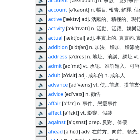
🔈
accident
[
'æksədənt
]
n. 事故、意外事件
🔈
account
[
ə'kaʊnt
]
n. 帳目, 報告, 解釋, 估價
🔈
active
[
'æktɪv
]
adj. 活躍的、積極的、現
🔈
activity
[
æk'tɪvətɪ
]
n. 活動、活躍、娛樂
🔈
actual
[
'æktʃʊəl
]
adj. 事實上的, 真實的,
🔈
addition
[
ə'dɪʃən
]
n. 加法、增加、增添物
🔈
address
[
ə'drɛs
]
n. 地址、演講、網址 
🔈
admit
[
əd'mɪt
]
vt. 承認、准許進入、可容納
🔈
adult
[
ə'dʌlt
]
adj. 成年的 n. 成年人
🔈
advance
[
əd'væns
]
vt. 使…前進、提前支
🔈
advice
[
əd'vaɪs
]
n. 勸告
🔈
affair
[
ə'fɛr
]
n. 事件、戀愛事件
🔈
affect
[
ə'fɛkt
]
vt. 影響、假裝
🔈
against
[
ə'gɛnst
]
prep. 反對、倚偎
🔈
ahead
[
ə'hɛd
]
adv. 在前方、向前、領