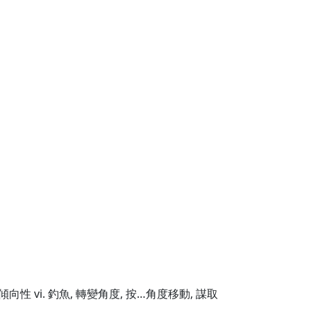
傾向性 vi. 釣魚, 轉變角度, 按…角度移動, 謀取