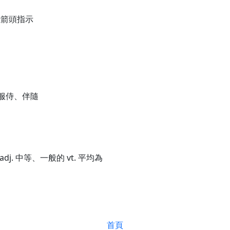
 以箭頭指示
席、服侍、伴隨
dj. 中等、一般的 vt. 平均為
首頁