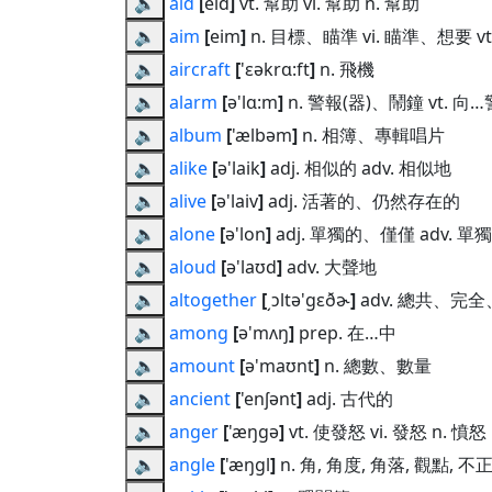
🔈
aid
[
eid
]
vt. 幫助 vi. 幫助 n. 幫助
🔈
aim
[
eim
]
n. 目標、瞄準 vi. 瞄準、想要 v
🔈
aircraft
[
'ɛəkrɑ:ft
]
n. 飛機
🔈
alarm
[
ə'lɑ:m
]
n. 警報(器)、鬧鐘 vt. 向
🔈
album
[
'ælbəm
]
n. 相簿、專輯唱片
🔈
alike
[
ə'laik
]
adj. 相似的 adv. 相似地
🔈
alive
[
ə'laiv
]
adj. 活著的、仍然存在的
🔈
alone
[
ə'lon
]
adj. 單獨的、僅僅 adv. 單
🔈
aloud
[
ə'laʊd
]
adv. 大聲地
🔈
altogether
[
͵ɔltə'gɛðɚ
]
adv. 總共、完
🔈
among
[
ə'mʌŋ
]
prep. 在…中
🔈
amount
[
ə'maʊnt
]
n. 總數、數量
🔈
ancient
[
'enʃənt
]
adj. 古代的
🔈
anger
[
'æŋgə
]
vt. 使發怒 vi. 發怒 n. 憤怒
🔈
angle
[
'æŋgl
]
n. 角, 角度, 角落, 觀點,