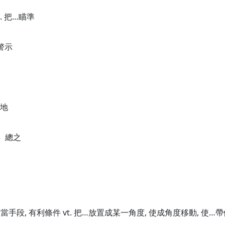
t. 把…瞄準
…警示
獨地
全、總之
 不正當手段, 有利條件 vt. 把…放置成某一角度, 使成角度移動, 使…帶