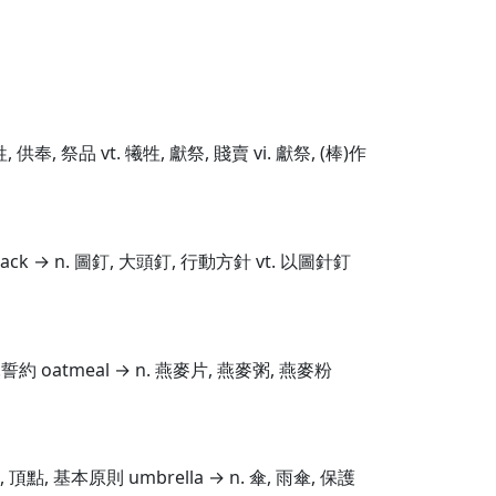
, 供奉, 祭品 vt. 犧牲, 獻祭, 賤賣 vi. 獻祭, (棒)作
tack → n. 圖釘, 大頭釘, 行動方針 vt. 以圖針釘
→ n.誓約 oatmeal → n. 燕麥片, 燕麥粥, 燕麥粉
, 頂點, 基本原則 umbrella → n. 傘, 雨傘, 保護