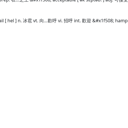
hail [ hel ] n. 冰雹 vt. 向…歡呼 vi. 招呼 int. 歡迎 &#x1f508; ham