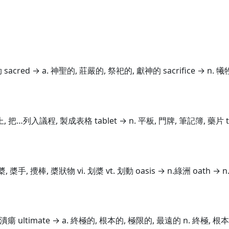
sacred → a. 神聖的, 莊嚴的, 祭祀的, 獻神的 sacrifice → n. 犧牲
桌上, 把…列入議程, 製成表格 tablet → n. 平板, 門牌, 筆記簿, 藥片 
 槳, 槳手, 攪棒, 槳狀物 vi. 划槳 vt. 划動 oasis → n.綠洲 oath 
n.潰瘍 ultimate → a. 終極的, 根本的, 極限的, 最遠的 n. 終極, 根本